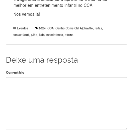
melhor em entretenimento infantil no CCA.
Nos vemos lá!
Eventos
2024
,
CCA
,
Centro Comercial Alphaville
,
ferias
,
festainfantil
,
julho
,
kids
,
mesdeferias
,
oficina
Deixe uma resposta
Comentário