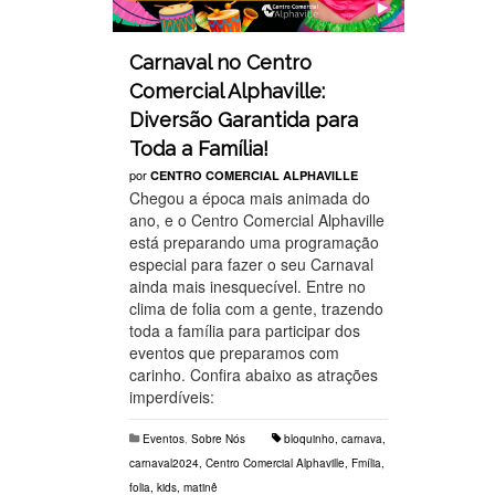
Carnaval no Centro
Comercial Alphaville:
Diversão Garantida para
Toda a Família!
por
CENTRO COMERCIAL ALPHAVILLE
Chegou a época mais animada do
ano, e o Centro Comercial Alphaville
está preparando uma programação
especial para fazer o seu Carnaval
ainda mais inesquecível. Entre no
clima de folia com a gente, trazendo
toda a família para participar dos
eventos que preparamos com
carinho. Confira abaixo as atrações
imperdíveis:
Eventos
,
Sobre Nós
bloquinho
,
carnava
,
carnaval2024
,
Centro Comercial Alphaville
,
Fmília
,
folia
,
kids
,
matinê