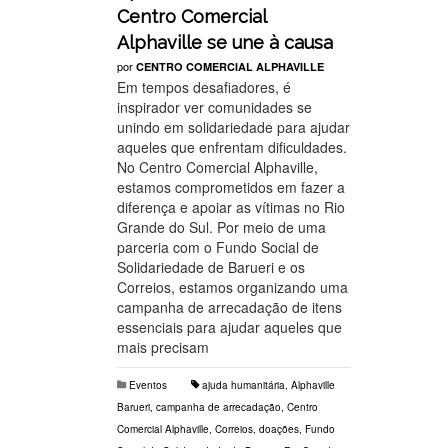
Centro Comercial
Alphaville se une à causa
por
CENTRO COMERCIAL ALPHAVILLE
Em tempos desafiadores, é
inspirador ver comunidades se
unindo em solidariedade para ajudar
aqueles que enfrentam dificuldades.
No Centro Comercial Alphaville,
estamos comprometidos em fazer a
diferença e apoiar as vítimas no Rio
Grande do Sul. Por meio de uma
parceria com o Fundo Social de
Solidariedade de Barueri e os
Correios, estamos organizando uma
campanha de arrecadação de itens
essenciais para ajudar aqueles que
mais precisam
Eventos
ajuda humanitária
,
Alphaville
Barueri
,
campanha de arrecadação
,
Centro
Comercial Alphaville
,
Correios
,
doações
,
Fundo