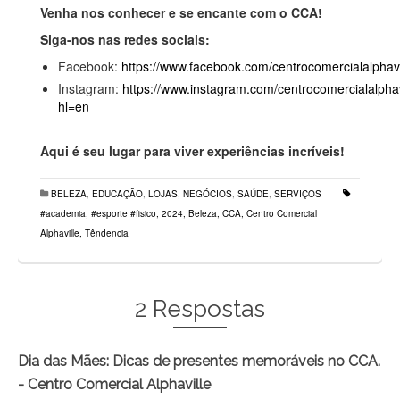
Venha nos conhecer e se encan
te com o
CCA!
Siga-nos nas redes sociais:
Facebook:
https://www.facebook.com/centrocomercialalphavi
Instagram:
https://www.instagram.com/centrocomercialalphav
hl=en
Aqui é
seu lugar para viver experiências incríveis!
BELEZA
,
EDUCAÇÃO
,
LOJAS
,
NEGÓCIOS
,
SAÚDE
,
SERVIÇOS
#academia
,
#esporte #fisico
,
2024
,
Beleza
,
CCA
,
Centro Comercial
Alphaville
,
Têndencia
2 Respostas
Dia das Mães: Dicas de presentes memoráveis no CCA.
- Centro Comercial Alphaville