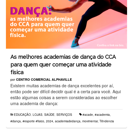
As melhores academias de dança do CCA
para quem quer começar uma atividade
física
por
CENTRO COMERCIAL ALPHAVILLE
Existem muitas academias de dança excelentes por aí,
então pode ser difícil decidir qual é a certa para você. Aqui
estão algumas coisas a serem consideradas ao escolher
uma academia de dança:
EDUCAÇÃO
,
LOJAS
,
SAÚDE
,
SERVIÇOS
#acade
,
#academia
,
#dança
,
#esporte #fisico
,
2024
,
academiadedança
,
movimentar
,
Têndencia